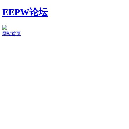
EEPW论坛
网站首页
首页
特色版块
企业专区
电子DIY
活动通道
最新帖
开发板试用
签到
首页
板卡试用
STM32
国产MCU
电源与模拟
物联网技术
基础知识
OpenVINO生态社区
Xilinx
STM32
GD32
ADI
TI
Linear
Microchi
液体流量检测仪
电子测光表
墨水屏/贪吃蛇
手势翻页笔
我的四轴
DIY
QuadCopter DIY
51 DIY
MCU DIY
FPGA DIY