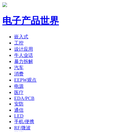
电子产品世界
嵌入式
工控
设计应用
牛人业话
暴力拆解
汽车
消费
EEPW观点
电源
医疗
EDA/PCB
安防
通信
LED
手机/便携
RF/微波