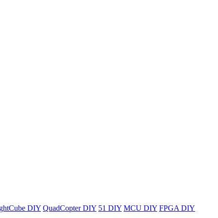
ghtCube DIY
QuadCopter DIY
51 DIY
MCU DIY
FPGA DIY