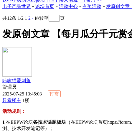
这些小活动你都参加了吗？快来围观一下吧！>>
电子产品世界
»
论坛首页
»
活动中心
»
有奖活动
»
发原创文章
共12条 1/2
1
2
›
跳转至
页
发原创文章 【每月瓜分千元赏
咔嚓猫爱刺鱼
管理员
2025-07-25 13:45:03
打赏
只看楼主
1楼
活动规则：
1
在EEPW论坛
各技术话题板块
（在EEPW论坛首页https://
测、技术开发笔记等）；