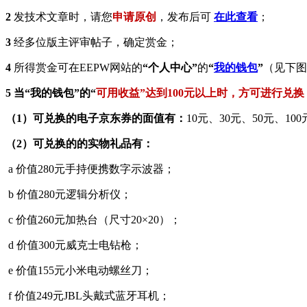
2
发技术文章时，请您
申请原创
，发布后可
在此查看
；
3
经多位版主评审帖子，确定赏金；
4
所得赏金可在EEPW网站的
“个人中心”
的
“
我的钱包
”
（见下图
5
当“我的钱包”的“
可用收益”达到100元以上时，方可进行兑换
（1）可兑换的电子京东券的面值有：
10元、30元、50元、10
（2）可兑换的的实物礼品有：
a 价值280元手持便携数字示波器；
b 价值280元逻辑分析仪；
c 价值260元加热台（尺寸20×20）；
d 价值300元威克士电钻枪；
e 价值155元小米电动螺丝刀；
f 价值249元JBL头戴式蓝牙耳机；