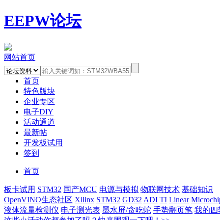
EEPW论坛
网站首页
首页
特色版块
企业专区
电子DIY
活动通道
最新帖
开发板试用
签到
首页
板卡试用
STM32
国产MCU
电源与模拟
物联网技术
基础知识
OpenVINO生态社区
Xilinx
STM32
GD32
ADI
TI
Linear
Microchi
液体流量检测仪
电子测光表
墨水屏/贪吃蛇
手势翻页笔
我的四轴