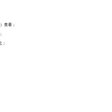
）查看；
；
0元；