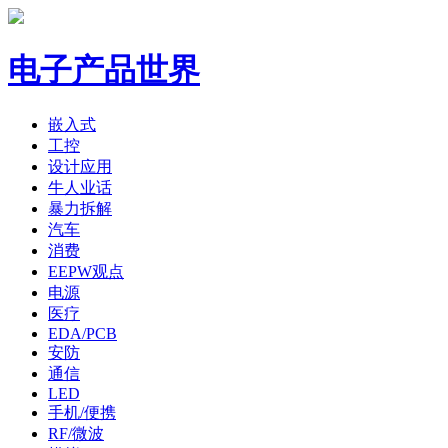
电子产品世界
嵌入式
工控
设计应用
牛人业话
暴力拆解
汽车
消费
EEPW观点
电源
医疗
EDA/PCB
安防
通信
LED
手机/便携
RF/微波