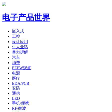
电子产品世界
嵌入式
工控
设计应用
牛人业话
暴力拆解
汽车
消费
EEPW观点
电源
医疗
EDA/PCB
安防
通信
LED
手机/便携
RF/微波