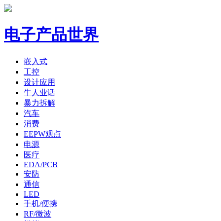
电子产品世界
嵌入式
工控
设计应用
牛人业话
暴力拆解
汽车
消费
EEPW观点
电源
医疗
EDA/PCB
安防
通信
LED
手机/便携
RF/微波