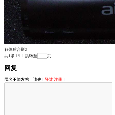
解体后合影2
共1条 1/1
1
跳转至
页
回复
匿名不能发帖！请先 [
登陆
注册
]