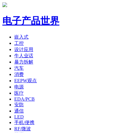
电子产品世界
嵌入式
工控
设计应用
牛人业话
暴力拆解
汽车
消费
EEPW观点
电源
医疗
EDA/PCB
安防
通信
LED
手机/便携
RF/微波