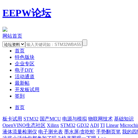
EEPW论坛
网站首页
首页
特色版块
企业专区
电子DIY
活动通道
最新帖
开发板试用
签到
首页
板卡试用
STM32
国产MCU
电源与模拟
物联网技术
基础知识
OpenVINO生态社区
Xilinx
STM32
GD32
ADI
TI
Linear
Microchi
液体流量检测仪
电子测光表
墨水屏/贪吃蛇
手势翻页笔
我的四轴