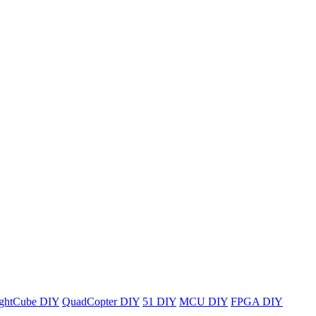
ghtCube DIY
QuadCopter DIY
51 DIY
MCU DIY
FPGA DIY