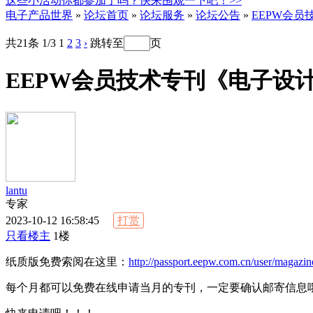
这些小活动你都参加了吗？快来围观一下吧！>>
电子产品世界
»
论坛首页
»
论坛服务
»
论坛公告
»
EEPW会
共21条 1/3
1
2
3
›
跳转至
页
EEPW会员技术专刊《电子设
lantu
专家
2023-10-12 16:58:45
打赏
只看楼主
1楼
纸质版免费索阅在这里：
http://passport.eepw.com.cn/user/magazin
每个月都可以免费在线申请当月的专刊，一定要确认邮寄信息