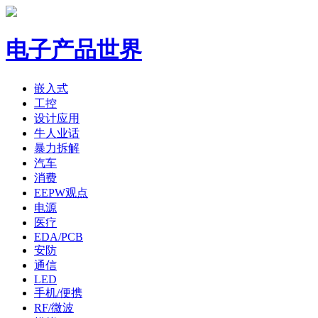
电子产品世界
嵌入式
工控
设计应用
牛人业话
暴力拆解
汽车
消费
EEPW观点
电源
医疗
EDA/PCB
安防
通信
LED
手机/便携
RF/微波