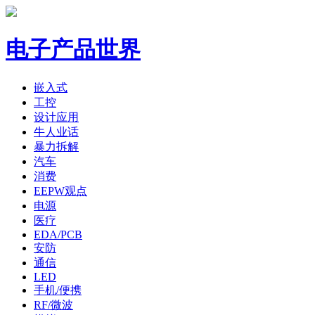
电子产品世界
嵌入式
工控
设计应用
牛人业话
暴力拆解
汽车
消费
EEPW观点
电源
医疗
EDA/PCB
安防
通信
LED
手机/便携
RF/微波