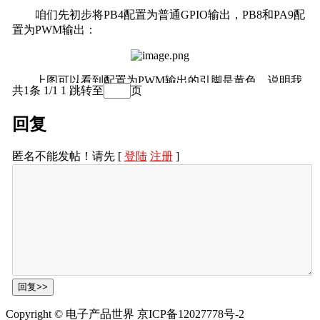
咱们先初步将PB4配置为普通GPIO输出，PB8和PA9配
置为PWM输出：
上图可以看到配置为PWM输出的引脚是黄色，说明我
共1条 1/1
1
跳转至
页
们还没有配置完成，我们还要对对应的定时器进行配置例
如PB8：
回复
匿名不能发帖！请先 [
登陆
注册
]
PWM输出不需要配置中断等内容，只要配置时钟源、
通道、定时基准就可以了，其他的使用默认配置就可以
了。
这里我们还添加了一个按键的控制，B1，作为还没有
蓝牙控制的一个手动切换模式的控制按键：
B1对应的按键是PC13：
Copyright © 电子产品世界 京ICP备12027778号-2