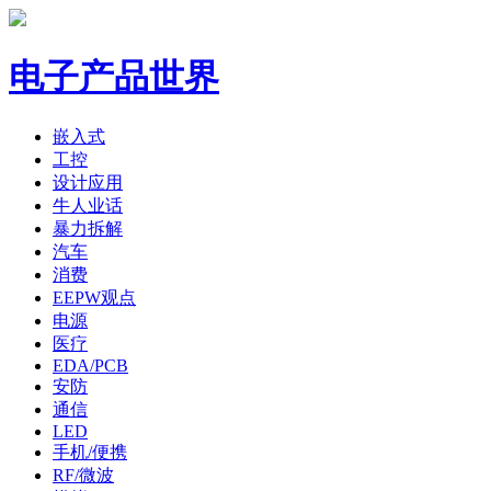
电子产品世界
嵌入式
工控
设计应用
牛人业话
暴力拆解
汽车
消费
EEPW观点
电源
医疗
EDA/PCB
安防
通信
LED
手机/便携
RF/微波