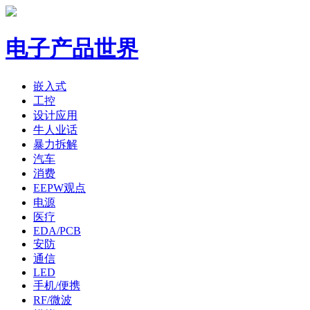
电子产品世界
嵌入式
工控
设计应用
牛人业话
暴力拆解
汽车
消费
EEPW观点
电源
医疗
EDA/PCB
安防
通信
LED
手机/便携
RF/微波