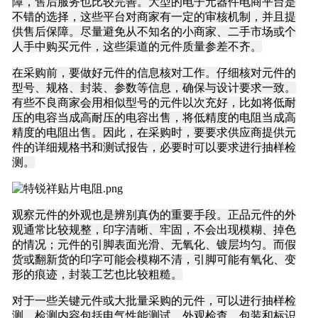
障，售后服务也比较完善。大型的电子元器件电商平台是
不错的选择，这些平台对商家有一定的审核机制，并且提
供售后保障。尽量避免从不知名的小商家、二手市场或个
人手中购买元件，这些渠道的元件质量参差不齐。
在采购前，要做好元件的信息核对工作。仔细核对元件的
型号、规格、封装、参数等信息，确保与设计要求一致。
有些不良商家会用相似型号的元件以次充好，比如将低耐
压的电容当成高耐压的电容出售，将低精度的电阻当成高
精度的电阻出售。因此，在采购时，要要求供应商提供元
件的详细规格书和测试报告，必要时可以要求进行抽样检
测。
观察元件的外观也是辨别真伪的重要手段。正品元件的外
观通常比较规整，印字清晰、牢固，不会出现模糊、掉色
的情况；元件的引脚表面光滑、无氧化、镀层均匀。而假
货或翻新货的印字可能会模糊不清，引脚可能有氧化、变
形的痕迹，封装工艺也比较粗糙。
对于一些关键元件或大批量采购的元件，可以进行抽样检
测。检测内容包括电气性能测试、外观检查、包装和标识