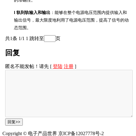
的准确性。
l
轨
到
轨输入和输出
：能够在整个电源电压范围内提供输入和
输出信号，最大限度地利用了电源电压范围，提高了信号的动
态范围。
共1条 1/1
1
跳转至
页
l
工作温度范围
：工作温度为
- 40°C 至 85°C，可满足商业和工
业环境的应用需求。
回复
l
封装形式
：采用
16 引脚 SSOP 封装和 16 引脚 DFN 封装，小
匿名不能发帖！请先 [
登陆
注册
]
型封装节省电路板空间，适合高密度布局的电路设计。
SSOP16封装的LT6002，其原理图符号和PCB封装如下图所示。
3.搭建运算放大器电路
这里会用到
LT6002的两路运算放大器，分别用来搭建电压跟随
器和同相比例运算放大电路。
Copyright © 电子产品世界 京ICP备12027778号-2