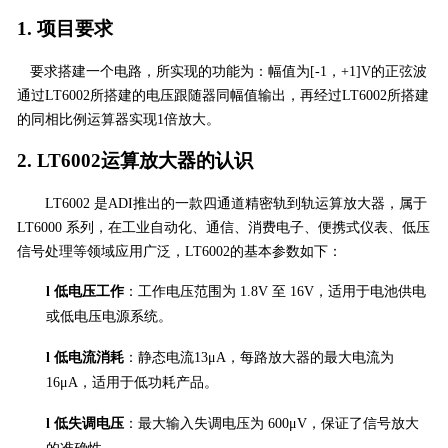
1.
项目要求
要求搭建一个电路，所实现的功能为：幅值为
[-1，+1]V的正弦波
通过LT6002所搭建的电压跟随器同幅值输出，再经过LT6002所搭建
的同相比例运算器实现1倍放大。
2. LT6002运算放大器的认识
LT6002 是ADI推出的一款四通道精密轨
到
轨运算放大器，属于
LT6000 系列
，在工业自动化、通信、消费电子、便携式仪表、低压
信号处理等领域应用广泛，
LT6002的基本参数如下：
l
低电压工作
：工作电压范围为
1.8V 至 16V，适用于电池供电
或低电压电源系统。
l
低电流消耗
：静态电流
13μA，每
路
放大器的最大电流为
16μA，
适用于低功耗产品
。
l
低失调电压
：最大输入失调电压为
600μV，保证了信号放大