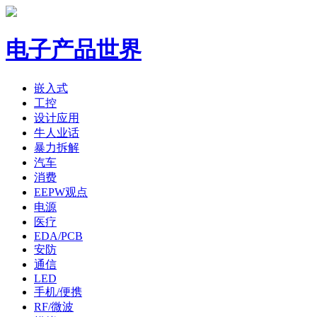
电子产品世界
嵌入式
工控
设计应用
牛人业话
暴力拆解
汽车
消费
EEPW观点
电源
医疗
EDA/PCB
安防
通信
LED
手机/便携
RF/微波