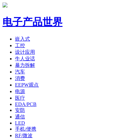
电子产品世界
嵌入式
工控
设计应用
牛人业话
暴力拆解
汽车
消费
EEPW观点
电源
医疗
EDA/PCB
安防
通信
LED
手机/便携
RF/微波