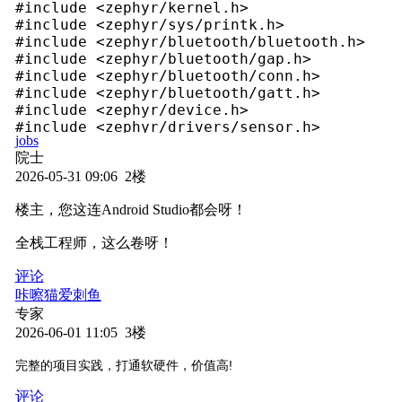
#include <zephyr/kernel.h>

#include <zephyr/sys/printk.h>

#include <zephyr/bluetooth/bluetooth.h>

#include <zephyr/bluetooth/gap.h>

#include <zephyr/bluetooth/conn.h>

#include <zephyr/bluetooth/gatt.h>

#include <zephyr/device.h>

#include <zephyr/drivers/sensor.h>

jobs
院士
#define DEVICE_NAME "MCXW71_TH"

2026-05-31 09:06 2楼
#define DHT22_NODE DT_INST(0, aosong_dht22)

楼主，您这连Android Studio都会呀！
#define BT_UUID_TH_SERVICE  BT_UUID_DECLARE
#define BT_UUID_TH_CHAR     BT_UUID_DECLARE
全栈工程师，这么卷呀！
static struct bt_conn *g_conn = NULL;

评论
const struct device *dht22 = DEVICE_DT_GET(
咔嚓猫爱刺鱼
static bool notify_subscribed = false;

专家
2026-06-01 11:05 3楼
static void ccc_changed(const struct bt_gat
{

完整的项目实践，打通软硬件，价值高!
    notify_subscribed = (value == BT_GATT_C
评论
    printk("手机订阅状态: %s\n", notify_subsc