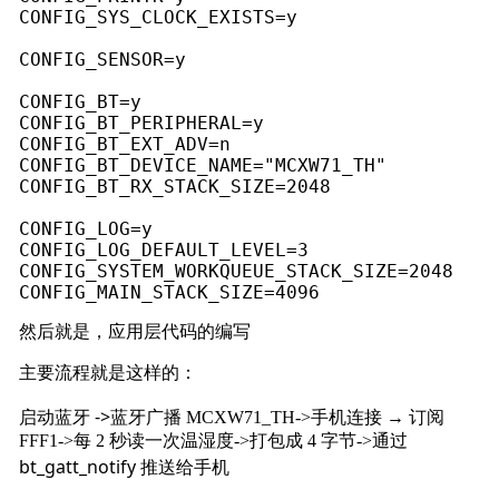
CONFIG_SYS_CLOCK_EXISTS=y

CONFIG_SENSOR=y

CONFIG_BT=y

CONFIG_BT_PERIPHERAL=y

CONFIG_BT_EXT_ADV=n

CONFIG_BT_DEVICE_NAME="MCXW71_TH"

CONFIG_BT_RX_STACK_SIZE=2048

CONFIG_LOG=y

CONFIG_LOG_DEFAULT_LEVEL=3

CONFIG_SYSTEM_WORKQUEUE_STACK_SIZE=2048

CONFIG_MAIN_STACK_SIZE=4096
然后就是，应用层代码的编写
主要流程就是这样的：
启动蓝牙 ->
蓝牙广播 MCXW71_TH->手机连接 → 订阅
FFF1->每 2 秒读一次温湿度->打包成 4 字节->通过
bt_gatt_notify
推送给手机