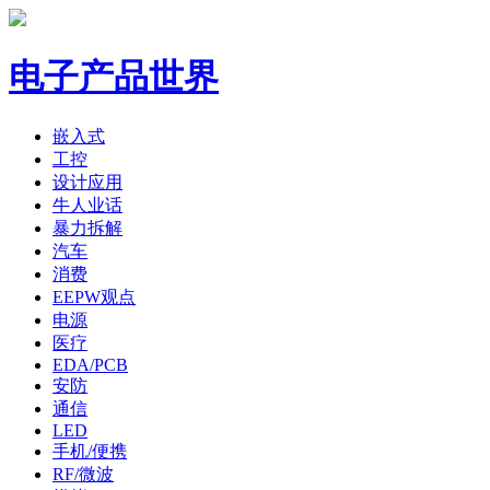
电子产品世界
嵌入式
工控
设计应用
牛人业话
暴力拆解
汽车
消费
EEPW观点
电源
医疗
EDA/PCB
安防
通信
LED
手机/便携
RF/微波