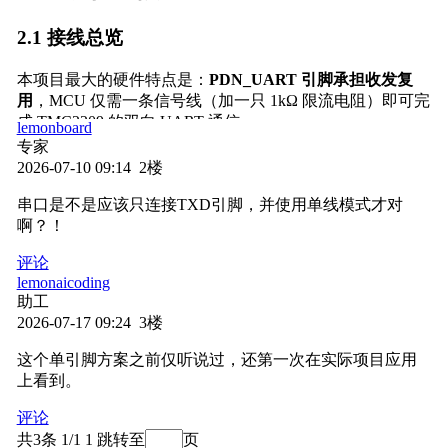
2.1 接线总览
本项目最大的硬件特点是：
PDN_UART 引脚承担收发复
用
，MCU 仅需一条信号线（加一只 1kΩ 限流电阻）即可完
成 TMC2209 的双向 UART 通信。
lemonboard
专家
⚠️
关键细节
：TX 与 RX 并联后通过 1kΩ 电阻连接至
2026-07-10 09:14 2楼
PDN_UART，这是 TMC2209 单线 UART 半双工通信的标
串口是不是应该只连接TXD引脚，并使用单线模式才对
准接法。电阻阻值不可过小（防止短路）也不可过大（防
啊？！
止波形失真），1kΩ 为推荐值。
评论
lemonaicoding
2.2 引脚对应表
助工
2026-07-17 09:24 3楼
功能
STM32U083C-DK 引脚
TMC2209 引脚
这个单引脚方案之前仅听说过，还第一次在实际项目应用
上看到。
USART_TX +
评论
UART
PDN_UART
USART_RX
共3条 1/1
1
跳转至
页