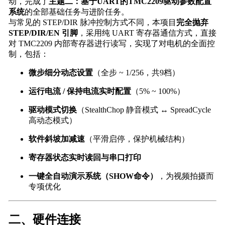
动，完成了
主题二：基于UART的TMC2209驱动参数配置
系统
的全部基础任务与进阶任务。
与常见的 STEP/DIR 脉冲控制方式不同，本项目
完全抛弃
STEP/DIR/EN 引脚
，采用纯 UART 寄存器通信方式，直接
对 TMC2209 内部寄存器进行读写，实现了对电机的全面控
制，包括：
微步细分动态设置
（全步 ~ 1/256，共9档）
运行电流 / 保持电流实时配置
（5% ~ 100%）
驱动模式切换
（StealthChop 静音模式
↔
SpreadCycle
高动态模式）
软件斜坡加减速
（平滑启停，保护机械结构）
寄存器状态实时读回与串口打印
一键全自动演示系统（SHOW命令）
，为视频拍摄而
专项优化
二、硬件连接