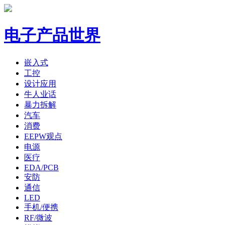
电子产品世界
嵌入式
工控
设计应用
牛人业话
暴力拆解
汽车
消费
EEPW观点
电源
医疗
EDA/PCB
安防
通信
LED
手机/便携
RF/微波