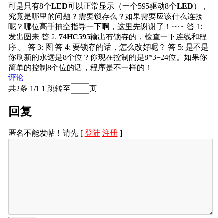
可是只有8个
LED
可以正常显示（一个595驱动8个
LED
），
究竟是哪里的问题？需要锁存么？如果需要应该什么连接
呢？哪位高手抽空指导一下啊，这里先谢谢了！~~~
答
1
:
发出图来
答
2
:
74HC595
输出有锁存的，检查一下连线和程
序 。
答
3
: 图
答
4
: 要锁存的话，怎么改好呢？
答
5
: 是不是
你刷新的永远是8个位？你现在控制的是8*3=24位。如果你
简单的控制8个位的话，程序是不一样的！
评论
共2条 1/1
1
跳转至
页
回复
匿名不能发帖！请先 [
登陆
注册
]