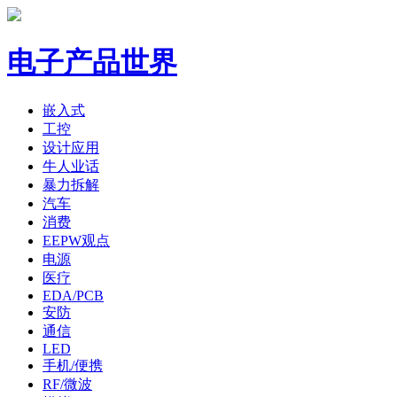
电子产品世界
嵌入式
工控
设计应用
牛人业话
暴力拆解
汽车
消费
EEPW观点
电源
医疗
EDA/PCB
安防
通信
LED
手机/便携
RF/微波