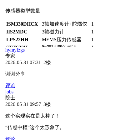
传感器类型数量
ISM330DHCX
3轴加速度计+陀螺仪
1
IIS2MDC
3轴磁力计
1
LPS22HH
MEMS压力传感器
1
STTS22H
数字温度传感器
1
hymyfzgs
VD6283TX
环境光传感器
1
专家
2026-05-31 07:31 2楼
IIS2DLPC
3轴加速度计
1
VL53L5CX
多区域ToF测距传感器
1
谢谢分享
MP23DB02MM
数字MEMS麦克风
1*
评论
ST25DV64KC
动态NFC/RFID标签
1*
jobs
院士
（标注
的传感器在当前SDK版本中暂未完全支持）*
2026-05-31 09:57 3楼
这个实现实在是太棒了！
快速上手指南
“传感中枢”这个太形象了。
硬件准备
评论