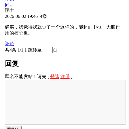
jobs
X-STM32MP-MSP01 × 1

院士
STM32MP157F-DK2 × 1

2026-06-02 19:46 4楼
microSD卡 × 1

网线 / WiFi模块 × 1
确实，我觉得我就少了一个这样的，能起到中枢，大脑作
用的核心板。
软件准备
评论
第一步
：下载
OpenSTLinux Starter Package
，烧录到SD卡。
共4条 1/1
1
跳转至
页
OPEN ST LINUX 桌面如图：
回复
第二步
：下载本工程
X-LINUX-MSP1_1.0.0-RC4
，将以下
匿名不能发帖！请先 [
登陆
注册
]
文件拷贝到开发板：
# 创建目录

ssh root@"mkdir -p /usr/local/demo/sensor-sd
# 拷贝传感器SDK

scp -r applications/sensor-sdk/* root@:/usr
第三步
：安装Python依赖：