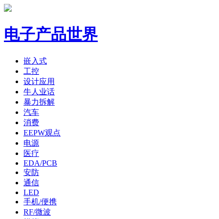
电子产品世界
嵌入式
工控
设计应用
牛人业话
暴力拆解
汽车
消费
EEPW观点
电源
医疗
EDA/PCB
安防
通信
LED
手机/便携
RF/微波