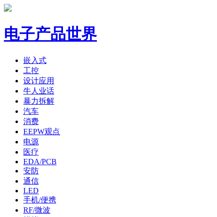
电子产品世界
嵌入式
工控
设计应用
牛人业话
暴力拆解
汽车
消费
EEPW观点
电源
医疗
EDA/PCB
安防
通信
LED
手机/便携
RF/微波