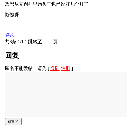
功能引脚示意图
想想从立创那里购买了也已经好几个月了。
惭愧呀！
评论
共3条 1/1
1
跳转至
页
回复
匿名不能发帖！请先 [
登陆
注册
]
二、功能实现
1、硬件介绍
Atomic Voice Base 是一款专为 M5 Atom 系列主机设
计的语音识别底座，采用了ES8311单声道音频解码
器、MEMS麦克风和NS4150B功率放大器，该设备支