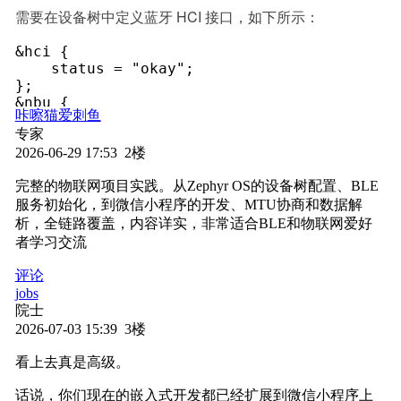
需要在设备树中定义蓝牙 HCI 接口，如下所示：
&hci {

    status = "okay";

};

&nbu {

咔嚓猫爱刺鱼
    status = "okay";

专家
};
2026-06-29 17:53 2楼
蓝牙初始化
完整的物联网项目实践。从Zephyr OS的设备树配置、BLE
/* 初始化 BLE */

服务初始化，到微信小程序的开发、MTU协商和数据解
    err = bt_enable(NULL);

析，全链路覆盖，内容详实，非常适合BLE和物联网爱好
    if (err) {

者学习交流
        LOG_ERR("Failed to enable BLE: %d", 
        return;

评论
    }

jobs
    LOG_INF("BLE enabled");

院士
    /* 初始化 EHS 服务 */

2026-07-03 15:39 3楼
    err = ble_ehs_service_init();

    if (err) {

看上去真是高级。
        LOG_ERR("Failed to init EHS service
        return;

话说，你们现在的嵌入式开发都已经扩展到微信小程序上