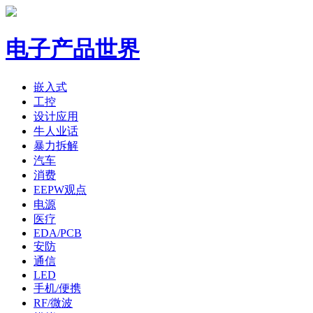
电子产品世界
嵌入式
工控
设计应用
牛人业话
暴力拆解
汽车
消费
EEPW观点
电源
医疗
EDA/PCB
安防
通信
LED
手机/便携
RF/微波